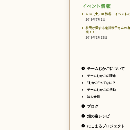
7/13（土）in 渋谷 イベン
2019年7月2日
枝元が愛する粂川米子さんの
売！！
2019年2月23日
チームむかごについて
チームむかごの理念
"むかご"ってなに？
チームむかごの活動
法人会員
ブログ
畑の宝レシピ
にこまるプロジェクト