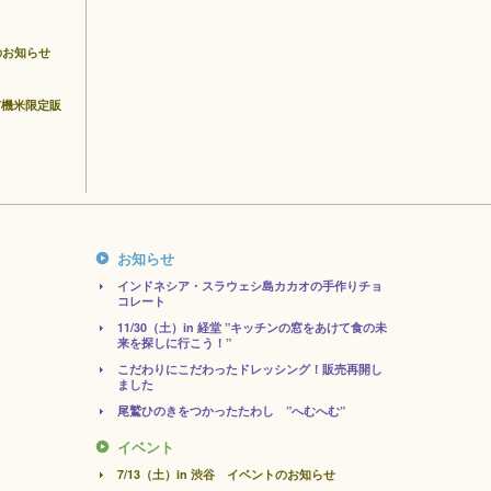
トのお知らせ
有機米限定販
お知らせ
インドネシア・スラウェシ島カカオの手作りチョ
コレート
11/30（土）in 経堂 ”キッチンの窓をあけて食の未
来を探しに行こう！”
こだわりにこだわったドレッシング！販売再開し
ました
尾鷲ひのきをつかったたわし ”へむへむ”
イベント
7/13（土）in 渋谷 イベントのお知らせ