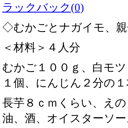
ラックバック(0)
◇むかごとナガイモ、親
＜材料＞４人分
むかご１００ｇ、白モツ
１個、にんじん２分の１
長芋８ｃｍくらい、えの
油、酒、オイスターソー