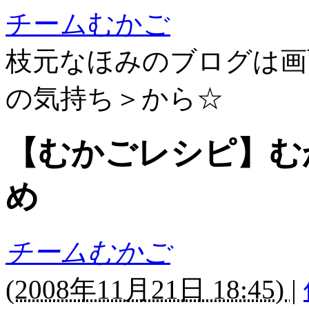
チームむかご
枝元なほみのブログは画
の気持ち＞から☆
【むかごレシピ】む
め
チームむかご
(
2008年11月21日 18:45)
|