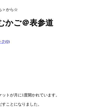
ち＞から☆
withむかご＠表参道
(0)
ケットが月に1度開かれています。
だすことになりました。