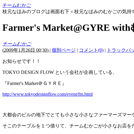
チームむかご
枝元なほみのブログは画面右下＜枝元なほみのむかごの気持
Farmer's Market@GYRE 
チームむかご
(
2009年1月26日 00:30)
|
個別ページ
|
コメント(0)
|
トラックバック
お知らせです！！
TOKYO DESIGN FLOW という会社が企画している、
『Farmer's Market＠ＧＹＲＥ』
http://www.tokyodesignflow.com/event/fm.html
大都会のビルの地下でとても小さな小さなファーマーズマー
そこのテーブルを１つ借りて、チームむかごが小さなお店を