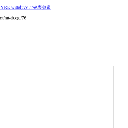
et@GYRE withむかご＠表参道
mt/mt-tb.cgi/76