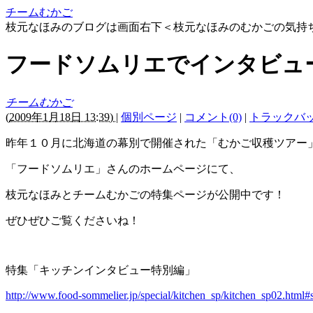
チームむかご
枝元なほみのブログは画面右下＜枝元なほみのむかごの気持
フードソムリエでインタビュ
チームむかご
(
2009年1月18日 13:39)
|
個別ページ
|
コメント(0)
|
トラックバック
昨年１０月に北海道の幕別で開催された「むかご収穫ツアー
「フードソムリエ」さんのホームページにて、
枝元なほみとチームむかごの特集ページが公開中です！
ぜひぜひご覧くださいね！
特集「キッチンインタビュー特別編」
http://www.food-sommelier.jp/special/kitchen_sp/kitchen_sp02.html#