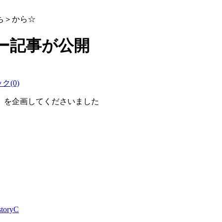
ち＞から☆
ー記事が公開
(0)
」を企画してくださいました
storyC