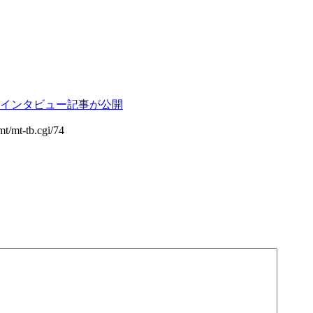
インタビュー記事が公開
mt/mt-tb.cgi/74