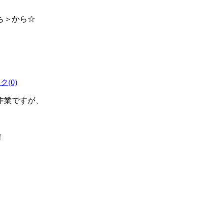
ち＞から☆
(0)
作業ですが、
！