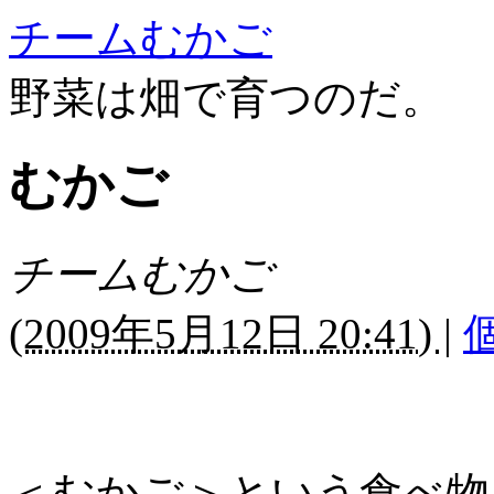
チームむかご
野菜は畑で育つのだ。
むかご
チームむかご
(
2009年5月12日 20:41)
|
＜むかご＞という食べ物