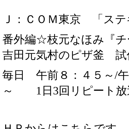
Ｊ：ＣＯＭ東京 「ステキ
番外編☆枝元なほみ『
吉田元気村のピザ釜 試
毎日 午前８：４５～/
～ 1日3回リピート放
ＨＰからはこちらです。