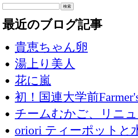
最近のブログ記事
貴恵ちゃん卵
湯上り美人
花に嵐
初！国連大学前Farmer's 
チームむかご、リニュ
oriori ティーポッ