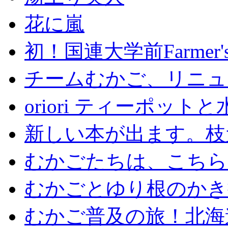
花に嵐
初！国連大学前Farmer's 
チームむかご、リニュ
oriori ティーポッ
新しい本が出ます。枝
むかごたちは、こちら
むかごとゆり根のかき
むかご普及の旅！北海