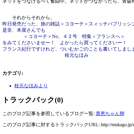
ネットをつなげるべく奮闘中。ネットがつながったら、青森
それからそれから。
昨日発売だった、旅の雑誌＜コヨーテ＞スィッチパブリッシ
是非、本屋さんでも
＜コヨーテ＞
No
、４２号 特集＜フランスへ＞
をみてくださいませー！ よかったら買ってくださいー！
フランス紀行ですけれど、ついむかごのことも書いてしまし
枝元なほみ
カテゴリ
:
枝元なほみより
トラックバック(0)
このブログ記事を参照しているブログ一覧:
貴恵ちゃん卵
このブログ記事に対するトラックバックURL:
http://mukago.jp/