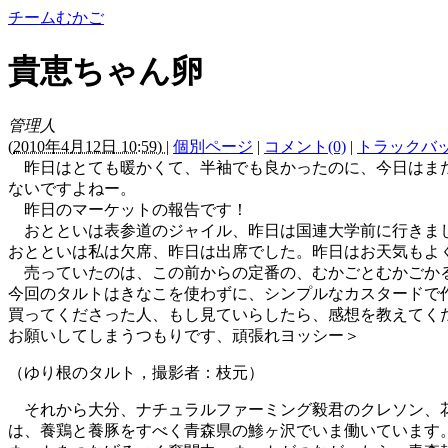
チームむかご
貴恵ちゃん卵
管理人
(
2010年4月12日 10:59)
|
個別ページ
|
コメント(0)
|
トラックバック
昨日はとても暖かくて、半袖でも良かったのに、今日はまた
ないですよねー。
昨日のマーケットの報告です！
おとといは表参道のジャイル、昨日は国連大学前に行きま
おとといは私は欠席、昨日は出席でした。昨日はお天気もよ
売っていたのは、この前からの定番の、むかごとむかごか
今回のタルトはきなこを使わずに、シンプルなカスタードで
買ってくださった人、もし見ていらしたら、感想を教えてく
お願いしてしまうつもりです、頑張れヨッシー＞
（ゆり根のタルト，撮影者：枝元）
それから大分、ナチュラルファーミング毅君のクレソン、花
は、養鶏と養豚をすべく青森県の鯵ヶ沢でいま働いています