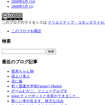
2008年6月 (14)
2008年5月 (2)
このブログのライセンスは
クリエイティブ・コモンズライセ
このブログを購読
検索
最近のブログ記事
貴恵ちゃん卵
湯上り美人
花に嵐
初！国連大学前Farmer's Market
チームむかご、リニューアルです
oriori ティーポットと水筒ができました。
新しい本が出ます。枝元なほみ