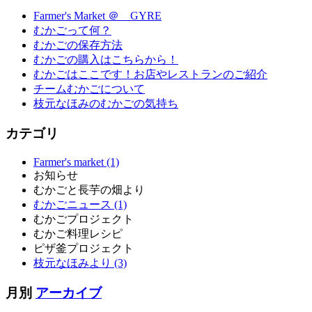
Farmer's Market ＠ GYRE
むかごって何？
むかごの保存方法
むかごの購入はこちらから！
むかごはここです！お店やレストランのご紹介
チームむかごについて
枝元なほみのむかごの気持ち
カテゴリ
Farmer's market (1)
お知らせ
むかごと長芋の畑より
むかごニュース (1)
むかごプロジェクト
むかご料理レシピ
ピザ釜プロジェクト
枝元なほみより (3)
月別
アーカイブ