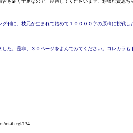
報告も届く予定なので、期待してくださいませ。頑張れ貴恵ち
ング刊に、枝元が生まれて始めて１００００字の原稿に挑戦し
ました。是非、３０ページをよんでみてください。コレカラも
mt/mt-tb.cgi/134