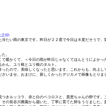
(0)
冷たい雨の東京です。昨日が２２度で今日は８度だそうで、
した。
くて暖かくて、＜今日の雨が昨日じゃなくてほんとうによかっ
るかん、ユリ根とユリ根のタルト。
作ったので、美味しくなったと思います。これからも、向上し
ださいませ。おまけに、新しくかったデジカメで画像もとりま
つきルッコラ、赤と白のペコロスと、貴恵ちゃんの卵です。
。その長谷川農園から届いた、丁寧に育てた卵をうりました。