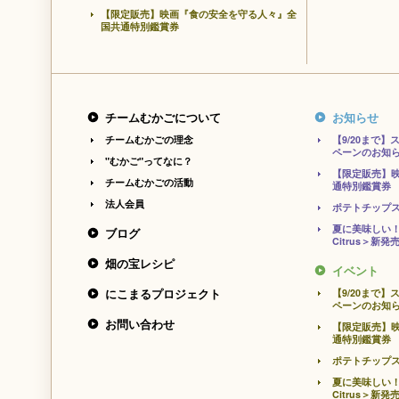
【限定販売】映画『食の安全を守る人々』全
国共通特別鑑賞券
チームむかごについて
お知らせ
チームむかごの理念
【9/20まで
ペーンのお知
"むかご"ってなに？
【限定販売】
チームむかごの活動
通特別鑑賞券
法人会員
ポテトチップ
夏に美味しい！
ブログ
Citrus＞新発
畑の宝レシピ
イベント
にこまるプロジェクト
【9/20まで
ペーンのお知
お問い合わせ
【限定販売】
通特別鑑賞券
ポテトチップ
夏に美味しい！
Citrus＞新発