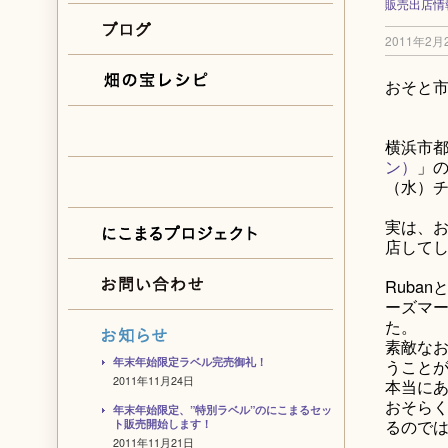
販売出店情
2011年2月
おそと市
横浜市
ン）
」の
（水）
実は、お
店して
Ruba
ーズマ
た。
素敵な
年末年始限定ラベル完売御礼！
うこと
2011年11月24日
本当に
おそら
年末年始限定、”特別ラベル”のにこまるセッ
るので
ト販売開始します！
2011年11月21日