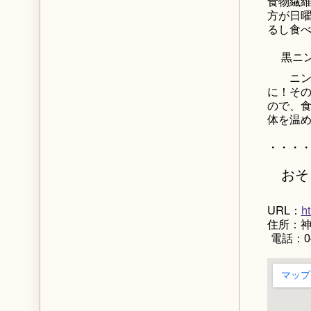
食物繊
方が日
るし食
黒ニ
ニンニ
に！そ
ので、
体を温
・・・
おそ
URL：
h
住所：神
電話：045