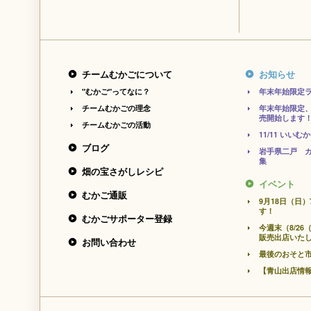
チームむかごについて
お知らせ
"むかご"ってなに？
年末年始限定
チームむかごの理念
年末年始限定、
売開始します
チームむかごの活動
11/11 い
ブログ
岩手県二戸 
集
畑の宝さがしレシピ
イベント
むかご通販
9月18日（日）
す！
むかごサポーター登録
今週末（8/26
販売出店いた
お問い合わせ
最後のおそと
【青山出店情報