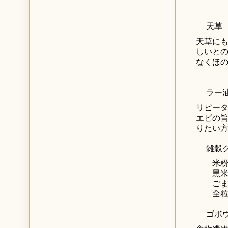
天草
天草に
しいと
なくほ
ラー
リピー
エビの
りたい
雑穀
米粉の
黒米と
ごま入
全粒粉
ゴボ