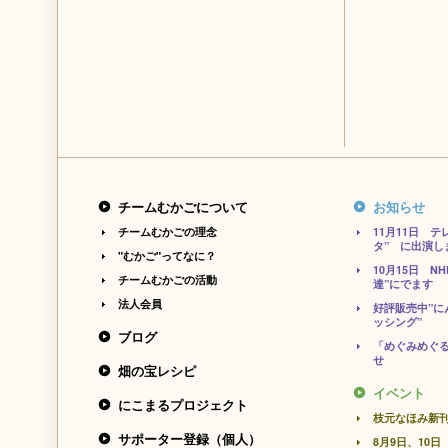
チームむかごについて
お知らせ
チームむかごの理念
11月11日 
タ” に出演し
"むかご"ってなに？
10月15日 N
チームむかごの活動
達”にでます
法人会員
好評販売中”に
ッシング”
ブログ
「めぐみめぐ
せ
畑の宝レシピ
イベント
にこまるプロジェクト
枝元なほみ新
サポーター登録（個人）
8月9日、10