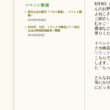
8月9日
んのお野
枝元なほみ新刊『パセリ食堂』、イベント開
よねこ
催！
ご紹介
2015年5月26日
むかご
8月9日、10日 リラック大崎店にて！枝元
醤油など
なほみ特別試食販売！開催
寄りく
2013年8月9日
イベント日
ク大崎
リラッ
こちら
します。
た「ら
どんなお
等にかけ
にピッ