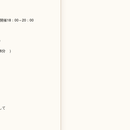
催18：00～20：00
）
F
6分 ）
して