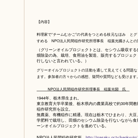
【内容】
料理家で“チームむかご”の代表をつとめる枝元なほみ と
すめる NPO法人民間稲作研究所理事長 稲葉光國さんとの
（グリーンオイルプロジェクトとは、セシウム吸収する
畑除染の為、栽培、食用油を製造、販売するプロジェク
行しないと言われている。）
グリーオイルプロジェクトの活動を通して見えてくる問題な
ます。参加者の方々からの感想、疑問や質問なども受けます
NPO法人民間稲作研究所理事長 稲葉光圀 氏
1944年、栃木県生まれ。
東京教育大学卒業後、栃木県内の農業高校で約30年間教鞭
稲作研究所を設立。
無農薬、有機稲作に精通。現在は栃木でひまわり、大豆
学肥料で栽培し、田畑のセシウム除染を行ないながら食
ーンオイルプロジェクトを進めている。
NPO法人民間稲作研究所
http://inasaku.or.tv/kenkyujo/