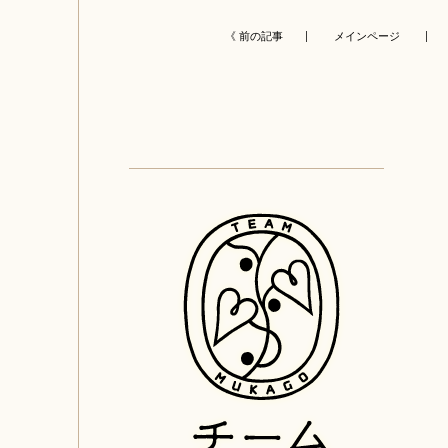
《 前の記事 |
メインページ
| 