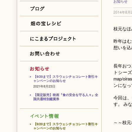
お知らせ
2014年8月
枝元なほ
昨年はむ
想いを込
長年おつ
トシーズンで
【9/20まで】スラウェシチョコレート割引キ
map/o
ャンペーンのお知らせ
ンになっ
2021年8月23日
【限定販売】映画『食の安全を守る人々』全
今回は、
国共通特別鑑賞券
す。 み
～～枝元
【9/20まで】スラウェシチョコレート割引キ
ャンペーンのお知らせ