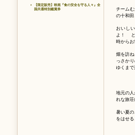
【限定販売】映画『食の安全を守る人々』全
チームむ
国共通特別鑑賞券
の十和田
おいし
よ！ と
時からお
畑を訪ね
っさかり
ゆくま
地元の人
れな旅荘
暑い夏の
をはせる