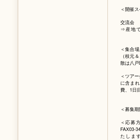
＜開催ス
交流会
⇒産
※日程
＜集合
（枝元
散は八戸
＜ツア
に含ま
費、1日
＜募集
＜応
FAX0
たしま