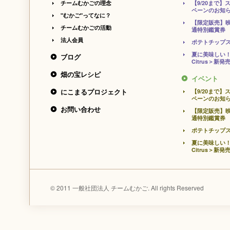
チームむかごの理念
【9/20まで
ペーンのお知
"むかご"ってなに？
【限定販売】
チームむかごの活動
通特別鑑賞券
法人会員
ポテトチップ
夏に美味しい！
ブログ
Citrus＞新発
畑の宝レシピ
イベント
にこまるプロジェクト
【9/20まで
ペーンのお知
お問い合わせ
【限定販売】
通特別鑑賞券
ポテトチップ
夏に美味しい！
Citrus＞新発
© 2011 一般社団法人 チームむかご. All rights Reserved