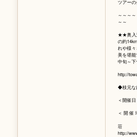
ツアーの
～～～～
～～
★★奥入
の約14
れや様々
美を堪能
中旬～下
http://to
◆枝元な
＜開催日
＜開催
宿泊
http://ww