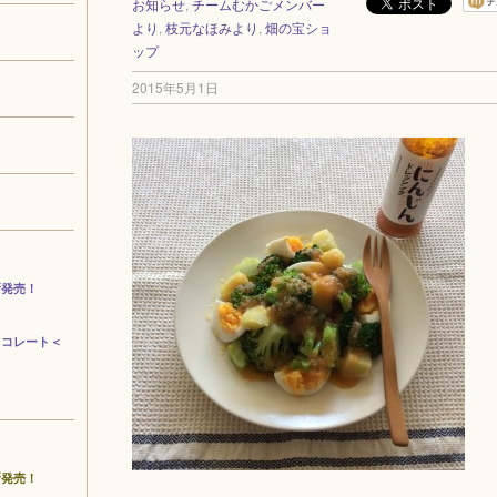
お知らせ
,
チームむかごメンバー
より
,
枝元なほみより
,
畑の宝ショ
ップ
2015年5月1日
新発売！
ョコレート＜
新発売！