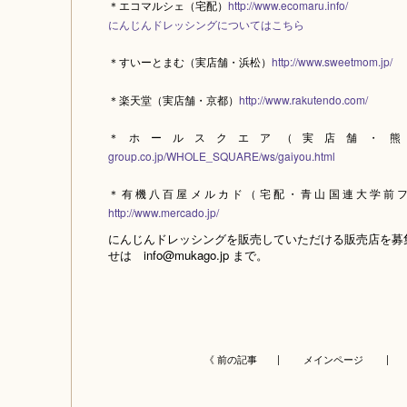
＊エコマルシェ（宅配）
http://www.ecomaru.info/
にんじんドレッシングについてはこちら
＊すいーとまむ（実店舗・浜松）
http://www.sweetmom.jp/
＊楽天堂（実店舗・京都）
http://www.rakutendo.com/
＊ホールスクエア（実店舗・
group.co.jp/WHOLE_SQUARE/ws/gaiyou.html
＊有機八百屋メルカド（宅配・青山国連大学前
http://www.mercado.jp/
にんじんドレッシングを販売していただける販売店を募
せは
info@mukago.jp
まで。
《 前の記事 |
メインページ
| 