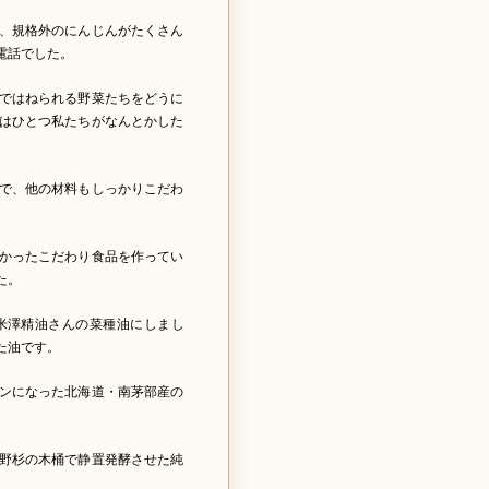
、規格外のにんじんがたくさん
電話でした。
ではねられる野菜たちをどうに
はひとつ私たちがなんとかした
。
で、他の材料もしっかりこだわ
かったこだわり食品を作ってい
た。
米澤精油さんの菜種油にしまし
た油です。
ンになった北海道・南茅部産の
野杉の木桶で静置発酵させた純