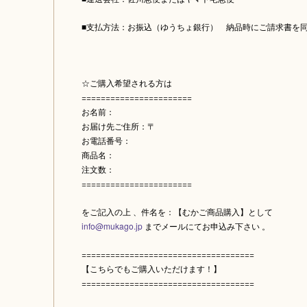
■支払方法：お振込（ゆうちょ銀行） 納品時にご請求書を
☆ご購入希望される方は
=======================
お名前：
お届け先ご住所：〒
お電話番号：
商品名：
注文数：
=======================
をご記入の上 、件名を：【むかご商品購入】として
info@mukago.jp
までメールにてお申込み下さい 。
====================================
【こちらでもご購入いただけます！】
====================================