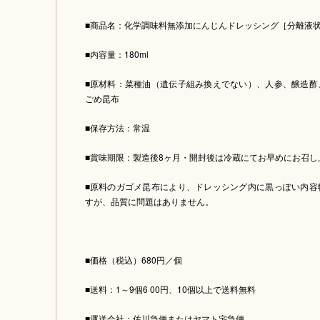
■商品名：化学調味料無添加にんじんドレッシング［分離液
■内容量：180ml
■原材料：菜種油（遺伝子組み換えでない）、人参、醸造酢
ごめ昆布
■保存方法：常温
■賞味期限：製造後8ヶ月・開封後は冷蔵にてお早めにお召し
■原料のガゴメ昆布により、ドレッシング内に黒っぽい内容
すが、品質に問題はありません。
■価格（税込）680円／個
■送料：1～9個6 00円、10個以上で送料無料
■運送会社：佐川急便またはヤマト宅急便