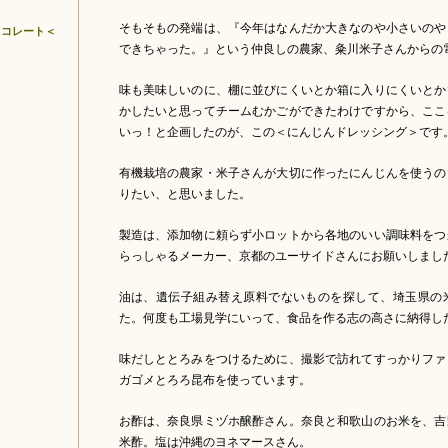
そもそもの発端は、『今年はなんだか大きなのや小さいのや
ョコレート＜
できちゃった。』という仲良しの農家、粂川米子さんからの
味も美味しいのに、棚に並びにくいとか箱に入りにくいとか
かしたいと思ってチームむかごができたわけですから、ここ
いっ！と企画したのが、この＜にんじんドレッシング＞です
有機栽培の農家・米子さんが大切に作ったにんじんを使うの
りたい、と思いました。
製造は、添加物に頼らず小ロットから各地のいい調味料をつ
らっしゃるメーカー、京都のユーサイドさんにお願いしまし
油は、遺伝子組み替え原料でないものを探して、埼玉県の
た。何度も工場見学にいって、食品を作る志の高さに納得し
味だしととろみをつけるために、撮影で訪れてすっかりファ
ガゴメとろろ昆布を使っています。
お酢は、奈良県ミヅホ醸酢さん。奈良と和歌山のお米を、吉
米酢。塩は沖縄のヨネマースさん。