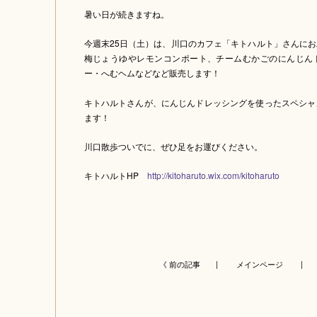
暑い日が続きますね。
今週末25日（土）は、川口のカフェ「キトハルト」さんに
梅じょうゆやレモンコンポート、チームむかごのにんじん
ー・へむヘムなどなど販売します！
キトハルトさんが、にんじんドレッシングを使ったスペシャ
ます！
川口散歩ついでに、ぜひ足をお運びください。
キトハルトHP
http://kitoharuto.wix.com/kitoharuto
《 前の記事 |
メインページ
| 