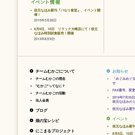
枝元なほみ新刊『パセリ食堂』、イベント開
催！
2015年5月26日
8月9日、10日 リラック大崎店にて！枝元
なほみ特別試食販売！開催
2013年8月9日
チームむかごについて
お知らせ
チームむかごの理念
「めぐみめぐ
せ
"むかご"ってなに？
FAX番号、変
チームむかごの活動
2015年7月
法人会員
枝元なほみの１
枝元なほみ新
ブログ
イベント
畑の宝レシピ
枝元なほみ新
にこまるプロジェクト
8月9日、10