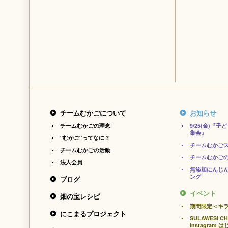
チームむかごについて
お知らせ
チームむかごの理念
9/25(金)
集会』
"むかご"ってなに？
チームむかご
チームむかごの活動
チームむかご
法人会員
無添加にんじ
ング
ブログ
イベント
畑の宝レシピ
期間限定＜キ
にこまるプロジェクト
SULAWESI CH
Instagram