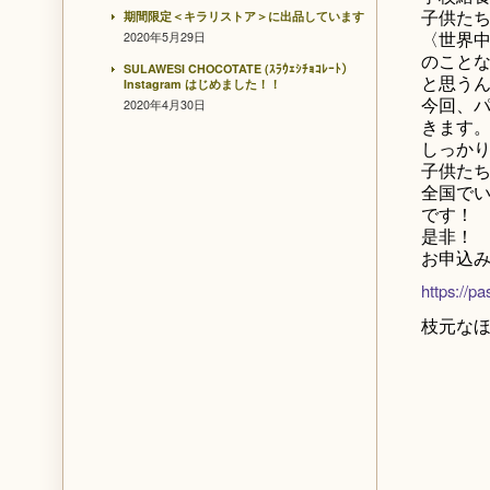
子供た
期間限定＜キラリストア＞に出品しています
〈世界
2020年5月29日
のこと
SULAWESI CHOCOTATE (ｽﾗｳｪｼﾁｮｺﾚｰﾄ）
と思うん
Instagram はじめました！！
今回、
2020年4月30日
きます
しっか
子供た
全国で
です！
是非！
お申込
https://p
枝元な