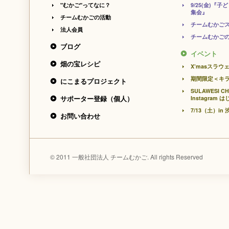
"むかご"ってなに？
9/25(金)
集会』
チームむかごの活動
チームむかご
法人会員
チームむかご
ブログ
イベント
畑の宝レシピ
X’masスラ
期間限定＜キ
にこまるプロジェクト
SULAWESI CH
サポーター登録（個人）
Instagram
7/13（土）
お問い合わせ
© 2011 一般社団法人 チームむかご. All rights Reserved