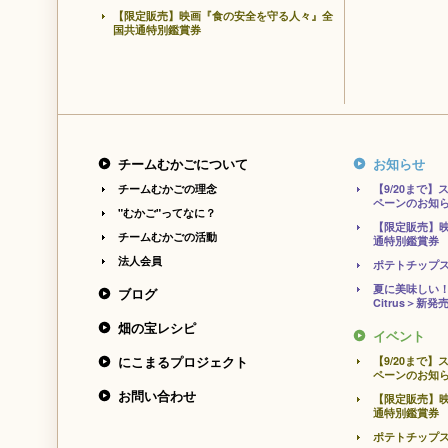
【限定販売】映画『食の安全を守る人々』全
国共通特別鑑賞券
チームむかごについて
お知らせ
チームむかごの理念
【9/20まで
ペーンのお知
"むかご"ってなに？
【限定販売】
チームむかごの活動
通特別鑑賞券
法人会員
ポテトチップ
夏に美味しい！
ブログ
Citrus＞新発
畑の宝レシピ
イベント
にこまるプロジェクト
【9/20まで
ペーンのお知
お問い合わせ
【限定販売】
通特別鑑賞券
ポテトチップ