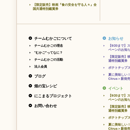
【限定販売】映画『食の安全を守る人々』全
国共通特別鑑賞券
チームむかごについて
お知らせ
チームむかごの理念
【9/20まで
ペーンのお知
"むかご"ってなに？
【限定販売】
チームむかごの活動
通特別鑑賞券
法人会員
ポテトチップ
夏に美味しい！
ブログ
Citrus＞新発
畑の宝レシピ
イベント
にこまるプロジェクト
【9/20まで
ペーンのお知
お問い合わせ
【限定販売】
通特別鑑賞券
ポテトチップ
夏に美味しい！
Citrus＞新発