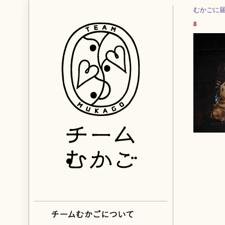
むかごに
8