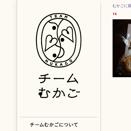
むかごに
14