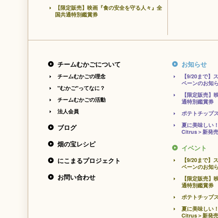
【限定販売】映画『食の安全を守る人々』全
国共通特別鑑賞券
チームむかごについて
お知らせ
チームむかごの理念
【9/20まで
ペーンのお知
"むかご"ってなに？
【限定販売】
チームむかごの活動
通特別鑑賞券
法人会員
ポテトチップ
夏に美味しい！
ブログ
Citrus＞新発
畑の宝レシピ
イベント
にこまるプロジェクト
【9/20まで
ペーンのお知
お問い合わせ
【限定販売】
通特別鑑賞券
ポテトチップ
夏に美味しい！
Citrus＞新発