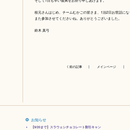
そして1日も早い復興をお祈り申しあげます。
枝元さんはじめ、チームむかごの皆さま、1泊2日お世話にな
また参加させてくださいね。ありがとうございました。
鈴木 真弓
《 前の記事 |
メインページ
| 
お知らせ
【9/20まで】スラウェシチョコレート割引キャン