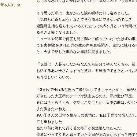
もちろん忘れてなんかはいないけど、気持ちの上でも毎日に
を守る人々』全
そう思った私は、出かかった涙を瞬時に引っ込めました。
『気持ちに寄り添う』なんてそう簡単にできないのでは？
避難所生活を送られている方にとっての5ヶ月という時間の
る事さえ怖くなりました。
ニュースや記事で何度も見て聞いて解っていたいたはずの事
でも実体験をされた方の生の声を直接聞き、空気に触れる
と、今まで感じた事のない感情に驚きました。
「仮設は一人暮らしだからなんでも自分でやんなくちゃ。前
お話するあい子さんはずっと笑顔。避難所でできたというお
もう眩しいくらいの。
「3日位で帰れると思って飛び出してきちゃったから、家が
好きだった大正琴のテープが沢山あるのよ。私の遊び部屋。
春にはさくらさくら、夕やけこやけとか、日本の曲はいいじ
また弾きたいねえ。」
あい子さんの日常を懐かしむ表情に、私は子育てで慌ただし
ても重ねました。
当たり前に流れて行く筈の毎日が突然絶たれたんだ。
普通にやってくると思っていた明日があの日からずっと来て