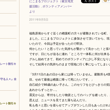
にこまるプロジェクト（被災地支
援活動）
,
ボランティアメンバー
より
2011年9月5日
福島原発からすぐ近くの楢葉町の方々が避難されている町、
ました。にこまるプロジェクトに参加させて頂いてから、現
いたので、今回は予定が合ったので即決。
何かしたい！と思っていた気持ちが繋がって良かった！と張
ですが、日にちが迫るに連れ「ところで一体私に何が出来る
グルし始めてきて、初めてのボランティアに少し不安になり
コレート割引キ
そして結局その気持ちのままで現地に行く事になってしまい
「3月11日のあの日から家には帰っていません。避難所も4
を守る人々』全
目。せめて最後は楢葉に帰って死にたいです。」
自己紹介で86歳のあい子さん、このセリフをとびっきりの笑
あれからずっとか…。
震災からは、寄付をしたり物資としてのバッグを縫ったり、
思えば、ニュースを見てまた落ち込んだり。
コレート割引キ
私も色々と思いを巡らせてアップダウンした日もあったけれ