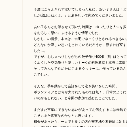
今度はこらえきれず泣いてしまった私に、あい子さんは「ど
しか涙は出ねえよ。」と肩を叩いて慰めてくださいました。
あい子さんとお話させて頂いた時間は、ゆったりと人生を振
をおろして思いにふけるような情景でした。
しかしこの情景、本当はご自宅でゆっくりとされるべきもの
どんなにか寂しい思いをされているだろうか。察すれば察す
した…。
ですが、おしゃべりしながらの餃子作り400個（!!）はとっ
くぬくした空気作りと楽しいトークの料理教室も本当に素敵
そしてみんなで丸めたにこまるクッキーは、作っているみん
こでした。
そんな、手を動かして会話をして泣き笑いをした時間。
ボランティアとは何か大それたものでは無く、日常のように
いのかもしれない、と今回の参加で感じたことでした。
まだまだ言葉にできない思いがあってお伝えするには未熟で
こそもまた真実なのかなとも思います。
機会があったら、一人でも多くの方が被災地や避難所に足を