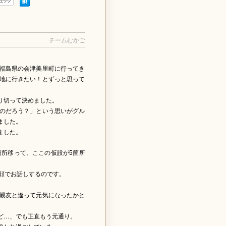
チームむかご
福島県の会津美里町に行ってき
地に行きたい！とずっと思って
り切って決めました。
のだろう？」という思いがグル
ました。
ました。
箇所移って、ここの仮設が5箇所
顔でお話しするのです。
親友と逢って元気になったかと
ど…、でも正直もう元通り。