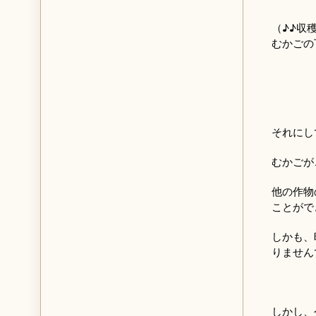
（♪♪収
むかごの
それにし
むかごが
他の作物
ことがで
しかも、
りません
しかし、