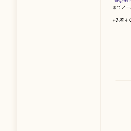
info@muk
までメー
※先着４