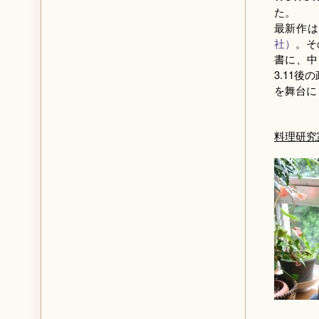
た。
最新作は
社）
。そ
書に、中
3.11後
を舞台に
料理研究