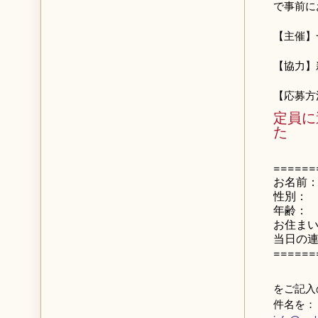
で事前に
【主催】
【協力】
【応募方
定員に
た
======
お名前
性別：
年齢：
お住ま
当日の
======
をご記入
件名を：