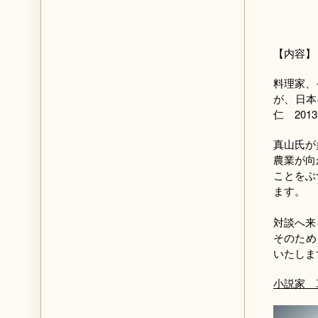
【内容】
料理家、
が、日本
仁 20
真山氏が
農業が向
ことをぶ
ます。
対談へ来
そのため
いたしま
小説家 