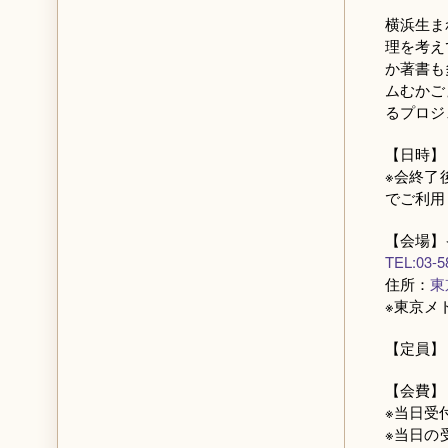
横浜生ま
理を考え
か著書も
ムむかご
るプロジ
【日時】 
※会終了
でご利用
【会場】
TEL:03-5
住所：
東
※東京メ
【定員】
【会費】
※当日受
※当日の