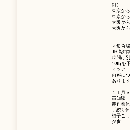
例）
東京から
東京から
大阪から
大阪から
＜集合
JR高知
時間は別
10時を
＜ツア
内容に
ありま
１１月
高知駅
農作業
手絞り
柚子こ
夕食