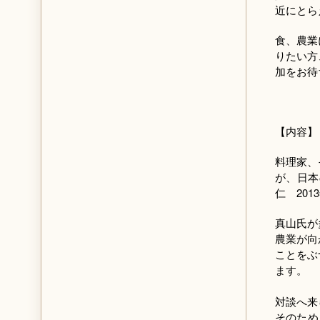
近にとら
食、農業
りたい方
加をお待
【内容】
料理家、
が、日本
仁 20
真山氏が
農業が向
ことをぶ
ます。
対談へ来
そのため