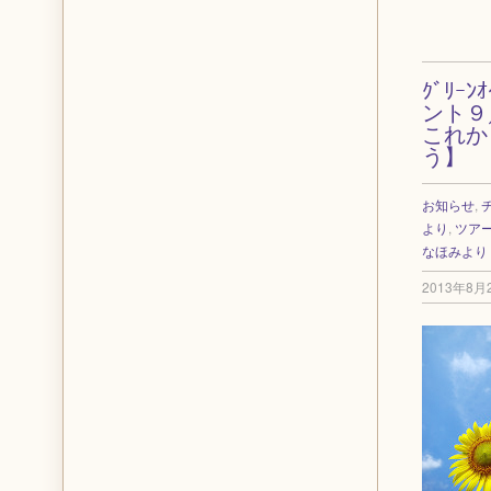
ｸﾞﾘｰ
ント９
これか
う】
お知らせ
,
より
,
ツア
なほみより
2013年8月