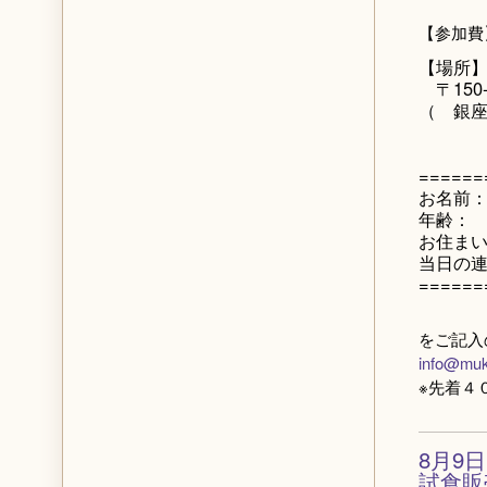
【参加費
【場所
〒150
（ 銀座
======
お名前
年齢：
お住ま
当日の
======
をご記入
info@muk
※先着４
8月9
試食販