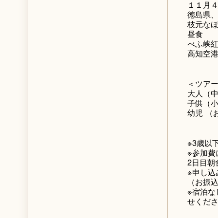
１１月
徳島県
枝元な
昼食
べふ峡
高知空港
＜ツア
大人（中
子供（小
幼児 （
※3歳以
※参加費
2日目朝
※申し込
（お振
※宿泊な
せくだ