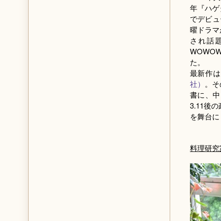
年『ハゲ
でデビュ
曜ドラマ
され話
WOWO
た。
最新作は
社）
。そ
書に、中
3.11後
を舞台に
料理研究