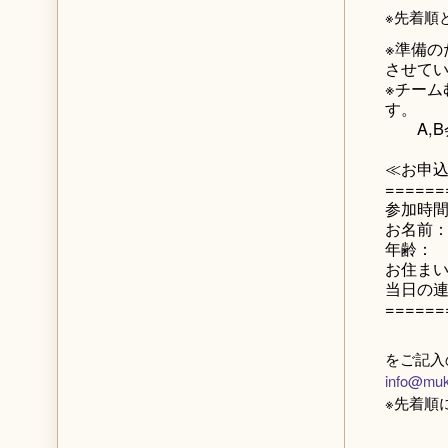
※先着順
※準備の
させて
※チーム
す。
A,B会
≪お申
======
参加時間
お名前
年齢：
お住ま
当日の
======
をご記入
info@muk
※先着順