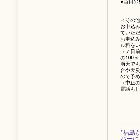
●当日の
＜その
お申込
ていた
お申込
ル料を
（７日前
の100％
雨天で
合や天
ので予
（中止
電話も
*福島
バーに