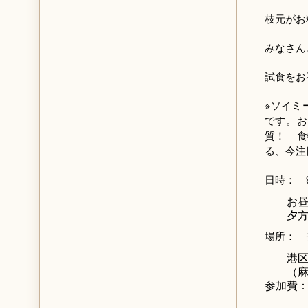
枝元がお
みなさん
試食をお
※ソイミ
です。お
質！ 食
る、今注
日時： 
お昼の部
夕方の部
場所： 
港区三
（麻布
参加費：