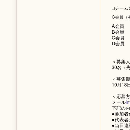
□チーム
C会員（
A会員 
B会員 
C会員 
D会員 
＜募集
30名（
＜募集
10月1
＜応募
メール
i
下記の
●参加者
●代表者
●当日連