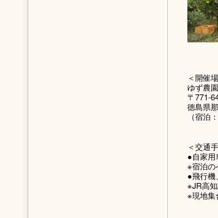
＜開催
ゆず農園
〒771-6
徳島県那
（宿泊：
＜交通
●自家用
※宿泊の
●飛行機
※JR高
※現地集