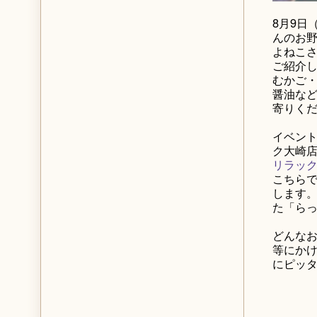
8月9日
んのお野
よねこ
ご紹介
むかご
醤油など
寄りく
イベント日
ク大崎
リラッ
こちら
します。
た「ら
どんなお
等にかけ
にピッ