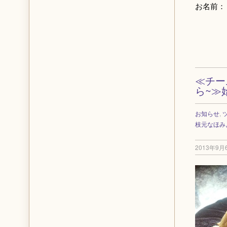
お名前：
≪チー
ら~≫
お知らせ
,
枝元なほみ
2013年9月