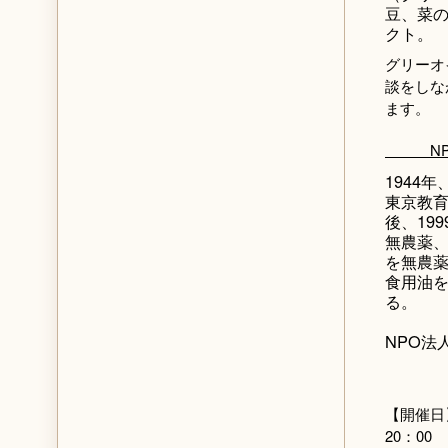
豆、菜
クト。
グリーオ
談をしな
ます。
NPO
1944
東京教育
後、19
無農薬
を無農
食用油
る。
NPO
【開催日】
20：00