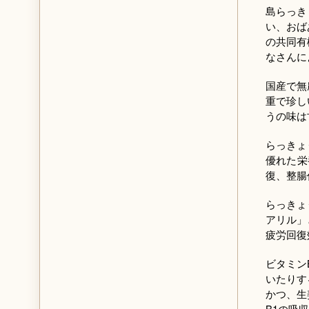
島らっき
い、おば
の共同有
なさんに
国産で無
重で珍し
うの味は
らっきょ
優れた栄
復、整腸
らっきょ
アリル」
疲労回復
ビタミン
いたりす
かつ、生
B1の吸