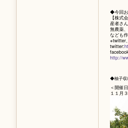
◆今回
【株式
産者さ
無農薬
なども
※twit
twitter:
h
facebo
http:/
◆柚子収
＜開催
１１月