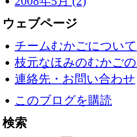
2008年5月 (2)
ウェブページ
チームむかごについて
枝元なほみのむかごの
連絡先・お問い合わせ
このブログを購読
検索