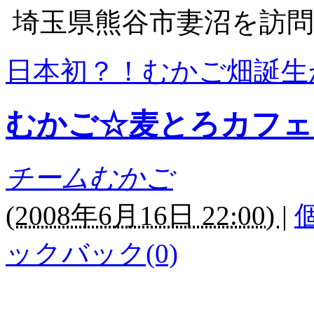
埼玉県熊谷市妻沼を訪問
日本初？！むかご畑誕生
むかご☆麦とろカフェ
チームむかご
(
2008年6月16日 22:00)
|
ックバック(0)