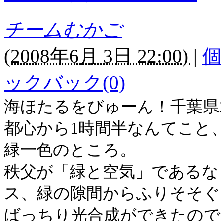
チームむかご
(
2008年6月 3日 22:00)
|
ックバック(0)
海ほたるをびゅーん！千葉県
都心から
1
時間半なんてこと
緑一色のところ。
秩父が「緑と空気」であるな
ス、緑の隙間からふりそそぐ
ばっちり光合成ができたので