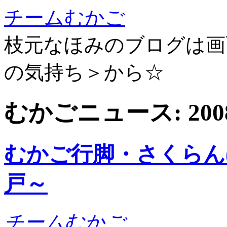
チームむかご
枝元なほみのブログは画
の気持ち＞から☆
むかごニュース: 20
むかご行脚・さくらん
戸～
チームむかご