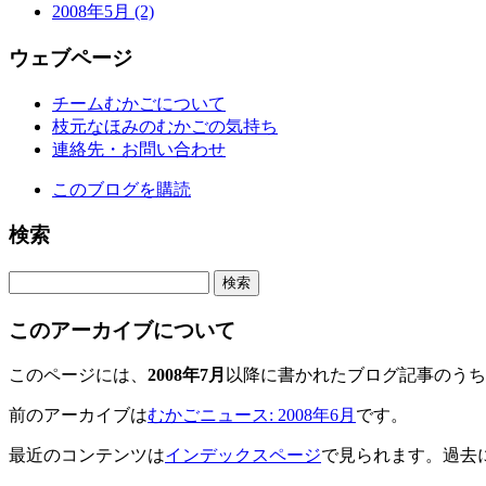
2008年5月 (2)
ウェブページ
チームむかごについて
枝元なほみのむかごの気持ち
連絡先・お問い合わせ
このブログを購読
検索
このアーカイブについて
このページには、
2008年7月
以降に書かれたブログ記事のうち
前のアーカイブは
むかごニュース: 2008年6月
です。
最近のコンテンツは
インデックスページ
で見られます。過去