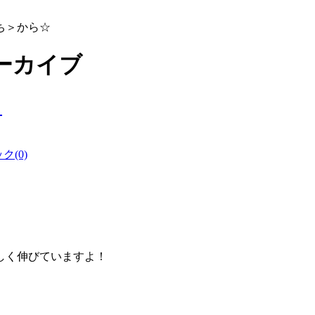
ち＞から☆
アーカイブ
。
(0)
しく伸びていますよ！