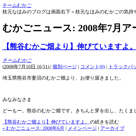
チームむかご
枝元なほみのブログは画面右下＜枝元なほみのむかごの気持
むかごニュース: 2008年7月
【熊谷むかご畑より】伸びていますよ
チームむかご
(
2008年7月10日 16:51)
|
個別ページ
|
コメント(0)
|
トラックバック
埼玉県熊谷市妻沼のむかご畑より、お便り届きました。
みなみなさま
どーもー。熊谷のむかご畑です。きちんと芽を出し、たくま
【熊谷むかご畑より】伸びていますよ。
の続きを読む
« むかごニュース: 2008年6月
|
メインページ
|
アーカイブ