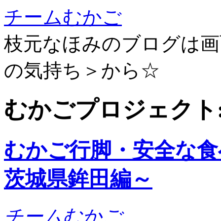
チームむかご
枝元なほみのブログは画
の気持ち＞から☆
むかごプロジェクト: 
むかご行脚・安全な食
茨城県鉾田編～
チームむかご