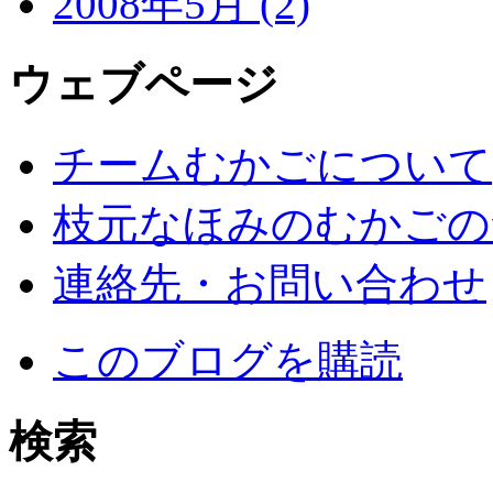
2008年5月 (2)
ウェブページ
チームむかごについて
枝元なほみのむかごの
連絡先・お問い合わせ
このブログを購読
検索