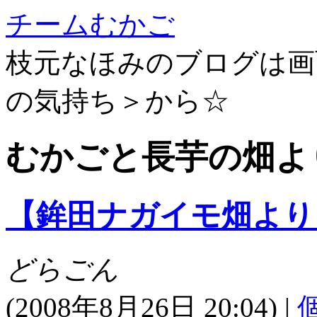
チームむかご
枝元なほみのブログは画
の気持ち＞から☆
むかごと長芋の畑より:
【鉾田ナガイモ畑より
どらごん
(
2008年8月26日 20:04)
|