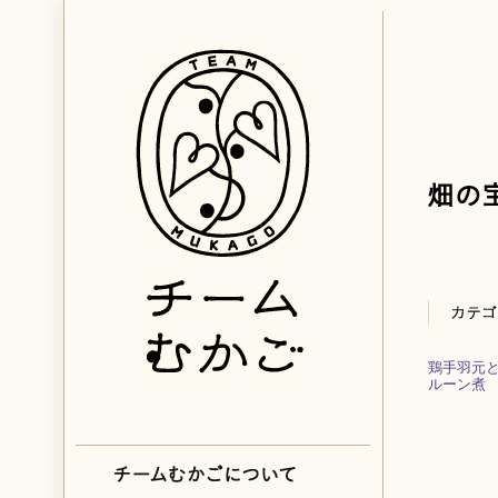
鶏手羽元
ルーン煮