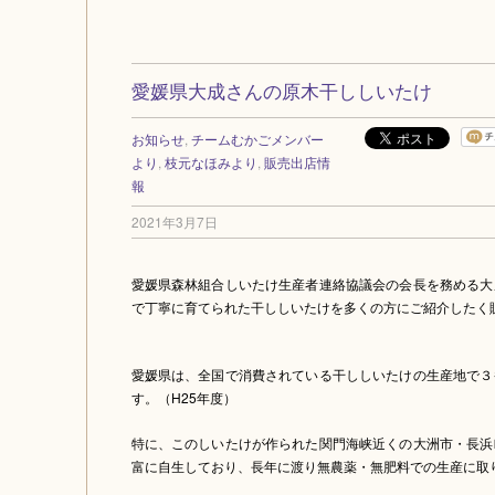
愛媛県大成さんの原木干ししいたけ
お知らせ
,
チームむかごメンバー
より
,
枝元なほみより
,
販売出店情
報
2021年3月7日
愛媛県森林組合しいたけ生産者連絡協議会の会長を務める大
で丁寧に育てられた干ししいたけを多くの方にご紹介したく
愛媛県は、全国で消費されている干ししいたけの生産地で３
す。（H25年度）
特に、このしいたけが作られた関門海峡近くの大洲市・長浜
富に自生しており、長年に渡り無農薬・無肥料での生産に取