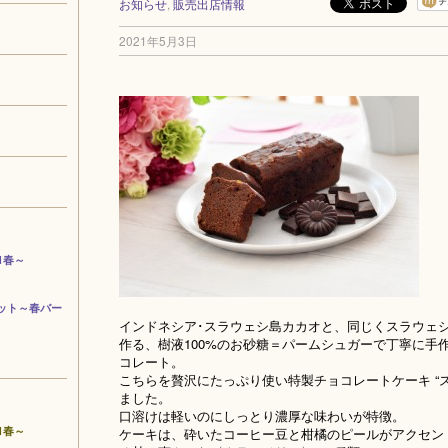
お知らせ
,
販売出店情報
2021年5月3日
1春～
ット～春バー
インドネシア･スラウェシ島カカオと、同じくスラウェ
作る、樹液100%のお砂糖＝パームシュガーで丁寧に手
コレート。
こちらを贅沢にたっぷり使い特製チョコレートケーキ “
ました。
口溶けは軽いのにしっとり濃厚な味わいが特徴。
1春～
ケーキは、砕いたコーヒー豆と柑橘のピールがアクセントの