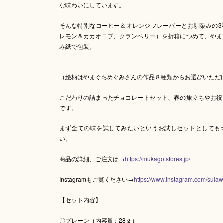
な味わいにしています。
そんな特別なコーヒー＆オレンジフレーバーとお馴染みの3
レモン＆カカオニブ、クランベリー）を折箱につめて、やま
み紙で包装。
（絵柄はやまぐちめぐみさんの作品８種類からお選びいただ
こだわりの詰まったチョコレートセット、春の旅立ちやお祝
です。
まず全ての味を試してみたいというお試しセットとしても
い。
商品の詳細、ご注文は→
https://mukago.stores.jp/
Instagramもご覧ください→
https://www.instagram.com/sulaw
【セット内容】
〇プレーン（内容量：28ｇ）