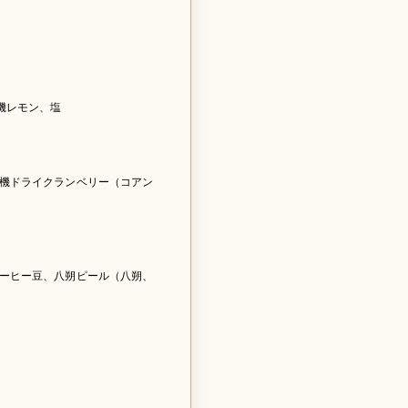
機レモン、塩
機ドライクランベリー（コアン
ーヒー豆、八朔ピール（八朔、