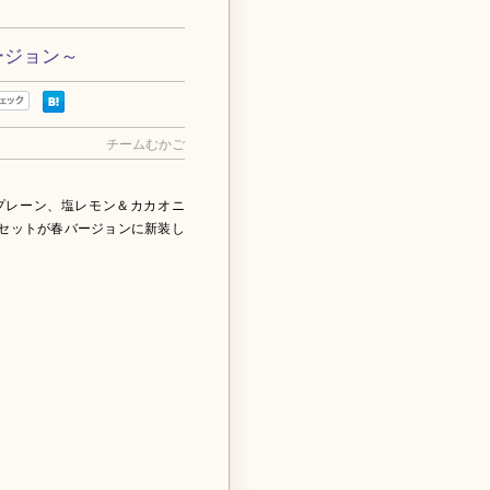
ージョン～
チームむかご
プレーン、塩レモン＆カカオニ
セットが春バージョンに新装し