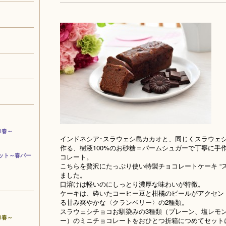
1春～
インドネシア･スラウェシ島カカオと、同じくスラウェ
作る、樹液100%のお砂糖＝パームシュガーで丁寧に手
ット～春バー
コレート。
こちらを贅沢にたっぷり使い特製チョコレートケーキ “
ました。
口溶けは軽いのにしっとり濃厚な味わいが特徴。
ケーキは、砕いたコーヒー豆と柑橘のピールがアクセントの
る甘み爽やかな〈クランベリー〉の2種類。
スラウェシチョコお馴染みの3種類（プレーン、塩レモ
1春～
ー）のミニチョコレートをおひとつ折箱につめてセット