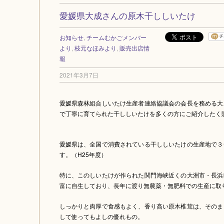
愛媛県大成さんの原木干ししいたけ
お知らせ
,
チームむかごメンバー
より
,
枝元なほみより
,
販売出店情
報
2021年3月7日
愛媛県森林組合しいたけ生産者連絡協議会の会長を務める大
で丁寧に育てられた干ししいたけを多くの方にご紹介したく
愛媛県は、全国で消費されている干ししいたけの生産地で３
す。（H25年度）
特に、このしいたけが作られた関門海峡近くの大洲市・長浜
富に自生しており、長年に渡り無農薬・無肥料での生産に取
しっかりと肉厚で食感もよく、香り高い原木椎茸は、そのま
して使ってもよしの優れもの。