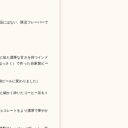
品にはない、限定フレーバーで
に似た濃厚な甘さを持つインド
はっさく）で作った自家製ピー
朔ピールに変わりました）
と細かく砕いたコーヒー豆をト
ョコレートをより濃厚で華やか
種類フレーバー（プレーン、塩