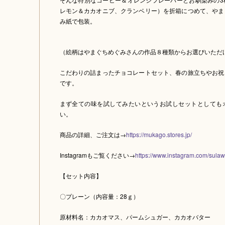
レモン＆カカオニブ、クランベリー）を折箱につめて、やま
み紙で包装。
（絵柄はやまぐちめぐみさんの作品８種類からお選びいただ
こだわりの詰まったチョコレートセット、春の旅立ちやお祝
です。
まず全ての味を試してみたいというお試しセットとしても
い。
商品の詳細、ご注文は→
https://mukago.stores.jp/
Instagramもご覧ください→
https://www.instagram.com/sulaw
【セット内容】
〇プレーン（内容量：28ｇ）
原材料名：カカオマス、パームシュガー、カカオバター