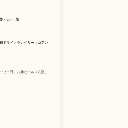
機レモン、塩
機ドライクランベリー（コアン
ーヒー豆、八朔ピール（八朔、