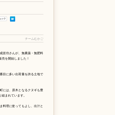
チームむかご
成豈功さんが、無農薬・無肥料
販売を開始しました！
番目に多い出荷量を誇る土地で
町には、原木となるクヌギも豊
り組まれています。
ま料理に使ってもよし、出汁と