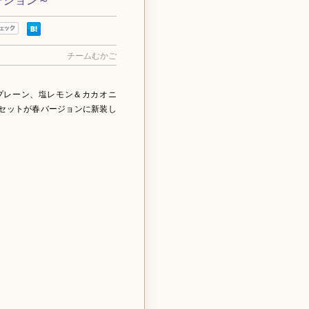
チームむかご
プレーン、塩レモン＆カカオニ
セットが春バージョンに新装し