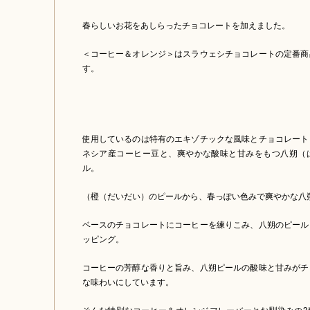
春らしいお花をあしらったチョコレートを加えました。
＜コーヒー＆オレンジ＞はスラウェシチョコレートの定番商
す。
使用しているのは特有のエキゾチックな風味とチョコレート
ネシア産コーヒー豆と、爽やかな酸味と甘みをもつ八朔（
ル。
（橙（だいだい）のピールから、春っぽい色みで爽やかな八
ベースのチョコレートにコーヒーを練りこみ、八朔のピール
ッピング。
コーヒーの芳醇な香りと旨み、八朔ピールの酸味と甘みがチ
な味わいにしています。
そんな特別なコーヒー＆オレンジフレーバーとお馴染みの3