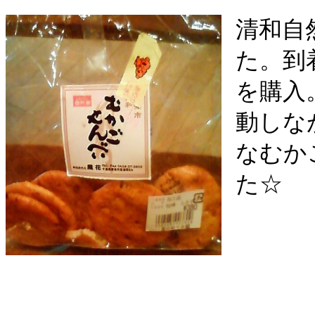
清和自
た。到
を購入
動しな
なむか
た☆