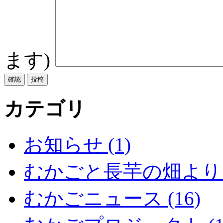
ます)
カテゴリ
お知らせ (1)
むかごと長芋の畑より (
むかごニュース (16)