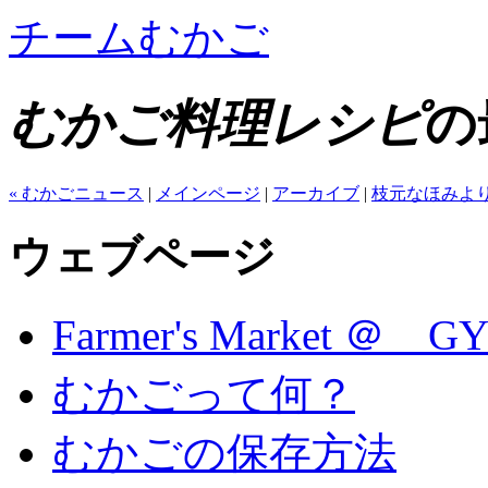
チームむかご
むかご料理レシピ
の
« むかごニュース
|
メインページ
|
アーカイブ
|
枝元なほみより
ウェブページ
Farmer's Market ＠ G
むかごって何？
むかごの保存方法