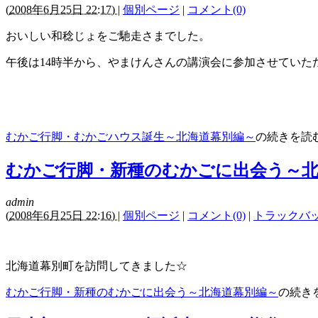
(
2008年6月25日 22:17)
|
個別ページ
|
コメント(0)
おいしい和稔じょをご馳走さまでした。
午後は14時半から、やまけんさんの講演会に参加させていた
むかご行脚・むかごハウス誕生～北海道幕別編～
の続きを読
むかご行脚・新種のむかごに出会う～北
admin
(
2008年6月25日 22:16)
|
個別ページ
|
コメント(0)
|
トラックバック
北海道幕別町を訪問してきました☆
むかご行脚・新種のむかごに出会う～北海道幕別編～
の続き