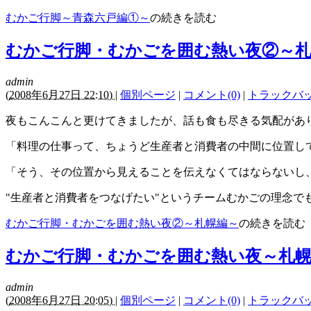
むかご行脚～青森六戸編①～
の続きを読む
むかご行脚・むかごを囲む熱い夜②～札
admin
(
2008年6月27日 22:10)
|
個別ページ
|
コメント(0)
|
トラックバック
夜もこんこんと更けてきましたが、話も食も尽きる気配があ
「料理の仕事って、ちょうど生産者と消費者の中間に位置し
「そう、その位置から見えることを伝えなくてはならないし
"生産者と消費者をつなげたい"というチームむかごの理念で
むかご行脚・むかごを囲む熱い夜②～札幌編～
の続きを読む
むかご行脚・むかごを囲む熱い夜～札
admin
(
2008年6月27日 20:05)
|
個別ページ
|
コメント(0)
|
トラックバック