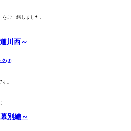
ーをご一緒しました。
道川西～
(0)
です。
む
幕別編～