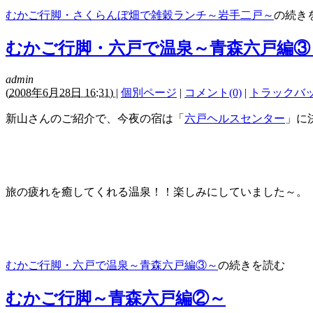
むかご行脚・さくらんぼ畑で雑穀ランチ～岩手二戸～
の続き
むかご行脚・六戸で温泉～青森六戸編③
admin
(
2008年6月28日 16:31)
|
個別ページ
|
コメント(0)
|
トラックバック
新山さんのご紹介で、今夜の宿は「
六戸ヘルスセンター
」に
旅の疲れを癒してくれる温泉！！楽しみにしていました～。
むかご行脚・六戸で温泉～青森六戸編③～
の続きを読む
むかご行脚～青森六戸編②～