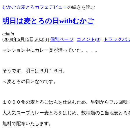
むかご☆麦とろカフェデビュー
の続きを読む
明日は麦とろの日withむかご
admin
(
2008年6月15日 20:25)
|
個別ページ
|
コメント(0)
|
トラックバック
マンション中にカレー臭が漂っていた。。。。
そうです、明日は６月１６日。
＜麦とろの日＞なのです。
１０００食の麦とろごはんを仕込むため、早朝からフル回転
大人気スープカレー麦とろをはじめ、数種類のご当地麦とろ
無料で配布いたします。