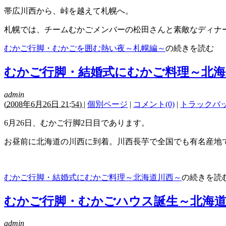
帯広川西から、峠を越えて札幌へ。
札幌では、チームむかごメンバーの松田さんと素敵なディナ
むかご行脚・むかごを囲む熱い夜～札幌編～
の続きを読む
むかご行脚・結婚式にむかご料理～北海
admin
(
2008年6月26日 21:54)
|
個別ページ
|
コメント(0)
|
トラックバック
6月26日、むかご行脚2日目であります。
お昼前に北海道の川西に到着。川西長芋で全国でも有名産地
むかご行脚・結婚式にむかご料理～北海道川西～
の続きを読
むかご行脚・むかごハウス誕生～北海道
admin