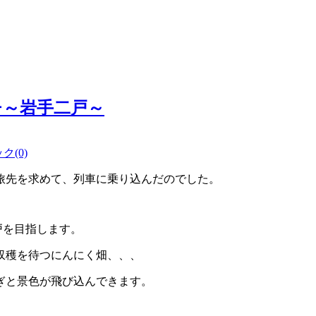
チ～岩手二戸～
(0)
旅先を求めて、列車に乗り込んだのでした。
戸を目指します。
収穫を待つにんにく畑、、、
ぎと景色が飛び込んできます。