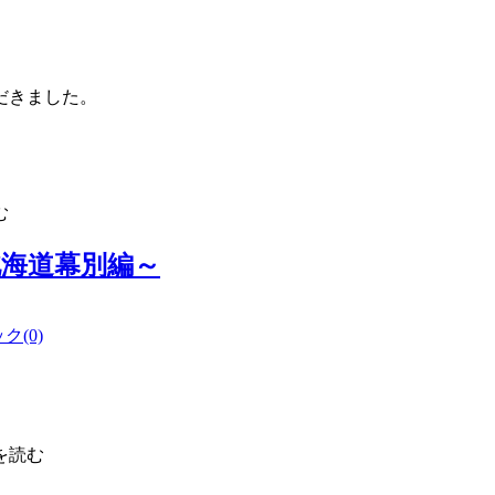
だきました。
む
海道幕別編～
(0)
を読む