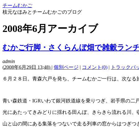
チームむかご
枝元なほみとチームむかごのブログ
2008年6月アーカイブ
むかご行脚・さくらんぼ畑で雑穀ラン
admin
(
2008年6月29日 13:48)
|
個別ページ
|
コメント(0)
|
トラックバック
６月２８日。青森六戸を発ち、チームむかご一行は、次なる
青い森鉄道・IGRいわて銀河鉄道線を乗りつぎ、岩手県の二
光にあたってきみどりに揺れる田んぼ、きらきら流れる川、
山と山の間にある集落をつないで走る列車の窓からはつぎつ