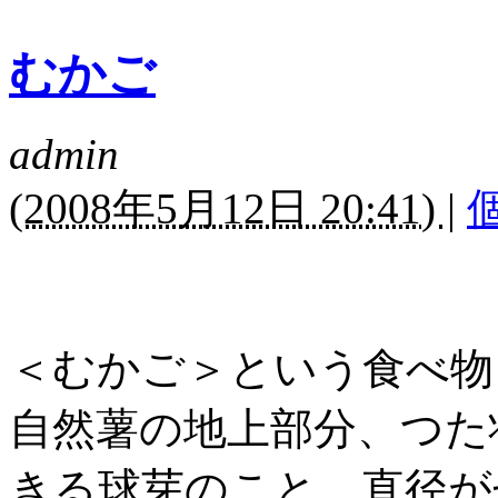
むかご
admin
(
2008年5月12日 20:41)
|
＜むかご＞という食べ物
自然薯の地上部
分、つた
きる球芽のこと
。直径が