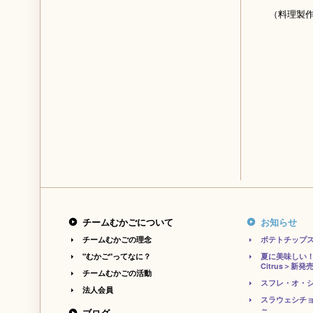
（料理製
チームむかごについて
お知らせ
チームむかごの理念
ポテトチップ
"むかご"ってなに？
夏に美味しい！
Citrus＞新発
チームむかごの活動
スフレ・オ・シ
法人会員
スラウェシチョ
～
ブログ