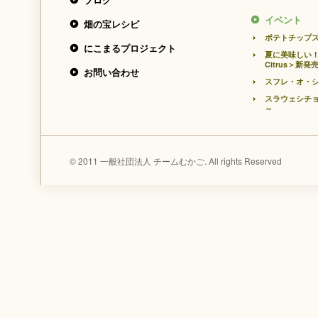
イベント
畑の宝レシピ
ポテトチップ
にこまるプロジェクト
夏に美味しい！
Citrus＞新発
お問い合わせ
スフレ・オ・シ
スラウェシチョ
～
© 2011 一般社団法人 チームむかご. All rights Reserved