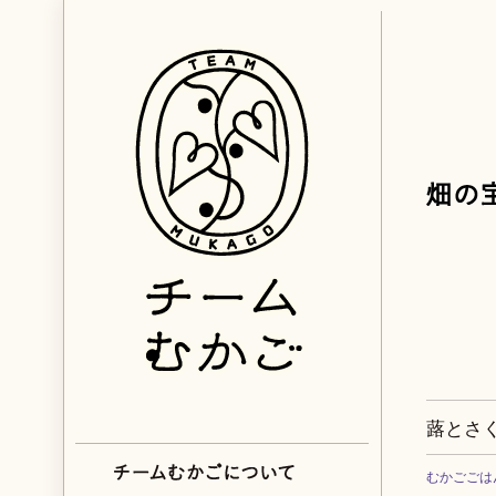
蕗とさ
むかごごは