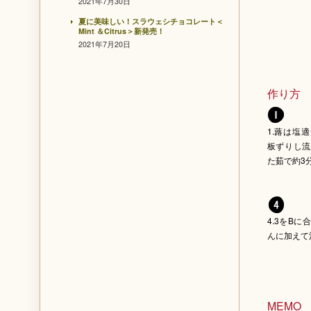
2021年7月30日
夏に美味しい！スラウェシチョコレート＜
Mint ＆Citrus＞新発売！
2021年7月20日
作り方
1.蕗は塩
板ずりし流
た茹で約3
4.3をB
んに加えて
MEMO