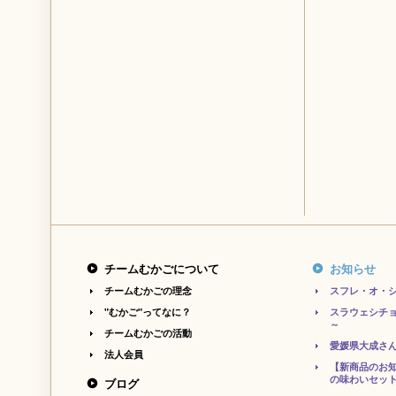
チームむかごについて
お知らせ
チームむかごの理念
スフレ・オ・シ
"むかご"ってなに？
スラウェシチョ
～
チームむかごの活動
愛媛県大成さ
法人会員
【新商品のお知
の味わいセッ
ブログ