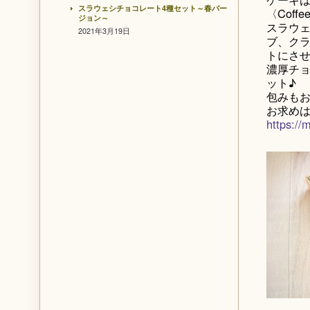
スラウェシチョコレート4種セット～春バー
〈Cof
ジョン～
スラウェ
2021年3月19日
ブ、ク
トにさ
濃厚チ
ット♪
包みも
お求めは
https://