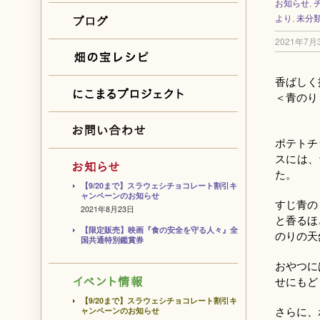
お知らせ
,
より
,
未分
2021年7月
香ばしく
＜青のり
ポテトチ
スには、
た。
【9/20まで】スラウェシチョコレート割引キ
ャンペーンのお知らせ
すじ青の
2021年8月23日
と香るほ
【限定販売】映画『食の安全を守る人々』全
のりの天
国共通特別鑑賞券
おやつに
せにもど
【9/20まで】スラウェシチョコレート割引キ
さらに、
ャンペーンのお知らせ