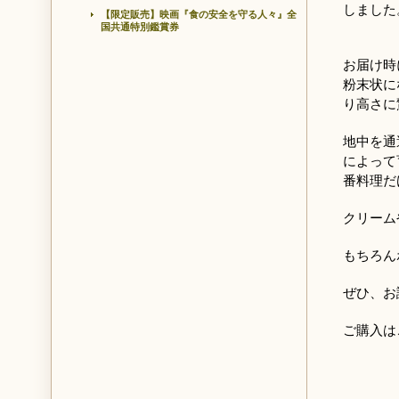
しました
【限定販売】映画『食の安全を守る人々』全
国共通特別鑑賞券
お届け時
粉末状に
り高さに
地中を通
によって
番料理だ
クリーム
もちろん
ぜひ、お
ご購入は