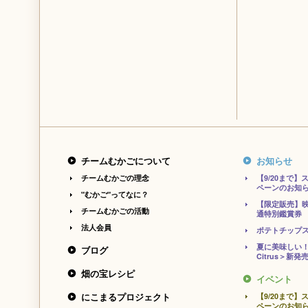
チームむかごについて
お知らせ
チームむかごの理念
【9/20まで
ペーンのお知
"むかご"ってなに？
【限定販売】
チームむかごの活動
通特別鑑賞券
法人会員
ポテトチップ
夏に美味しい！
ブログ
Citrus＞新発
畑の宝レシピ
イベント
にこまるプロジェクト
【9/20まで
ペーンのお知