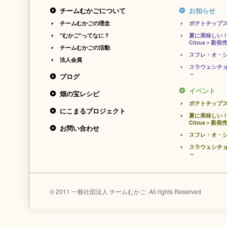
チームむかごについて
お知らせ
チームむかごの理念
ポテトチップ
"むかご"ってなに？
夏に美味しい！
Citrus＞新発
チームむかごの活動
スフレ・オ・シ
法人会員
スラウェシチョ
～
ブログ
イベント
畑の宝レシピ
ポテトチップ
にこまるプロジェクト
夏に美味しい！
Citrus＞新発
お問い合わせ
スフレ・オ・シ
スラウェシチョ
～
© 2011 一般社団法人 チームむかご. All rights Reserved