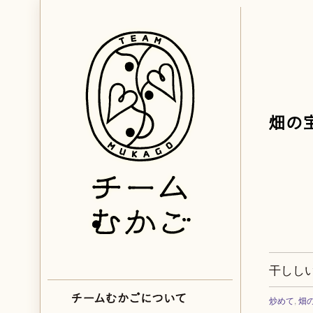
干しし
炒めて
,
畑