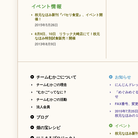
枝元なほみ新刊『パセリ食堂』、イベント開
催！
2015年5月26日
8月9日、10日 リラック大崎店にて！枝元
なほみ特別試食販売！開催
2013年8月9日
チームむかごについて
お知らせ
チームむかごの理念
にんじんドレ
"むかご"ってなに？
「めぐみめぐ
せ
チームむかごの活動
FAX番号、変
法人会員
2015年7月
枝元なほみの１
ブログ
イベント
畑の宝レシピ
枝元なほみ新
にこまるプロジェクト