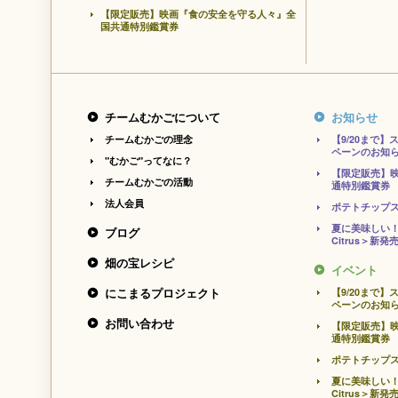
【限定販売】映画『食の安全を守る人々』全
国共通特別鑑賞券
チームむかごについて
お知らせ
チームむかごの理念
【9/20まで
ペーンのお知
"むかご"ってなに？
【限定販売】
チームむかごの活動
通特別鑑賞券
法人会員
ポテトチップ
夏に美味しい！
ブログ
Citrus＞新発
畑の宝レシピ
イベント
にこまるプロジェクト
【9/20まで
ペーンのお知
お問い合わせ
【限定販売】
通特別鑑賞券
ポテトチップ
夏に美味しい！
Citrus＞新発