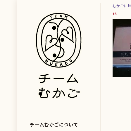
むかごに
16