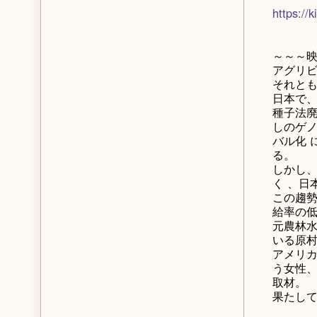
https://
～～～映
アグリ
それと
日本で
種子法
しのゲノ
バル化 
る。
しかし、
く 、日
この趨
給率の
元農林水
いる原
アメリ
う女性
取材。
果たし