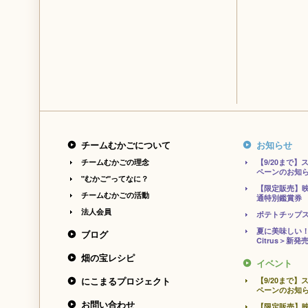
チームむかごについて
お知らせ
チームむかごの理念
【9/20まで
ペーンのお知
"むかご"ってなに？
【限定販売】
チームむかごの活動
通特別鑑賞券
法人会員
ポテトチップ
夏に美味しい！
ブログ
Citrus＞新発
畑の宝レシピ
イベント
にこまるプロジェクト
【9/20まで
ペーンのお知
お問い合わせ
【限定販売】