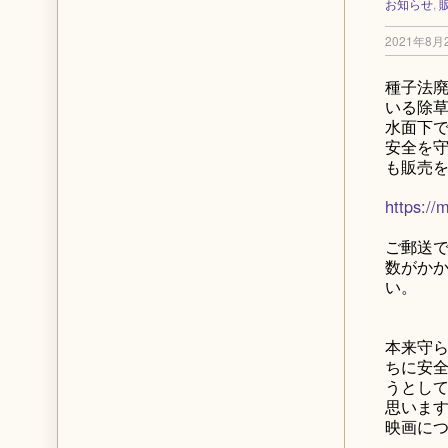
お知らせ
,
2021年8月
種子法
いる除
水面下
安全を守
も販売
https://
ご郵送で
数がか
い。
本来守
ちに安
うとし
思いま
映画に