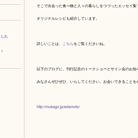
そこで出会った食べ物と人々の暮らしをつづったエッセイ集
オリジナルレシピも紹介しています。
ました
詳しいことは、
こちら
をご覧くださいね。
中！
以下のブログに、刊行記念のトークショーとサイン会のお知
みなさんぜひぜひ、いらしてください。お会いできることを
http://mukago.jp/edamoto/