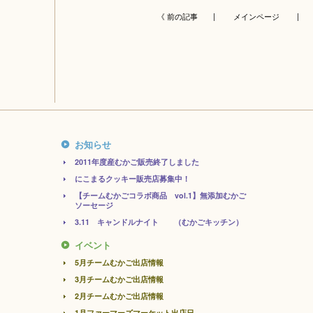
《 前の記事 |
メインページ
| 
お知らせ
2011年度産むかご販売終了しました
にこまるクッキー販売店募集中！
【チームむかごコラボ商品 vol.1】無添加むかご
ソーセージ
3.11 キャンドルナイト （むかごキッチン）
イベント
5月チームむかご出店情報
3月チームむかご出店情報
2月チームむかご出店情報
1月ファーマーズマーケット出店日