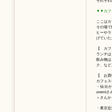
それぞれ
▼▼カフ
ここはカ
その場で
ヒーやラ
げていた
【 カフ
ランチは
飲み物は
ク、など
【 お買
カフェス
・仙台
unem
＞さんか
・東京近