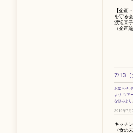
【企画
を守る
渡辺直子
（企画
7/1
お知らせ
,
より
,
ツア
なほみより
2019年7月
キッチ
〈食の