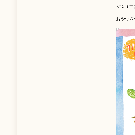
7/13（
おやつを