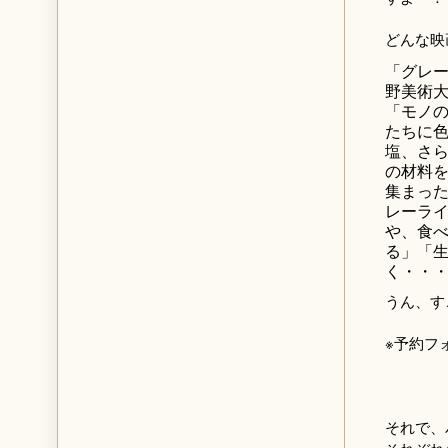
どんな映
「グレ
野美術
「モノ
たちに
塩、さ
の材料
集まった
レーラ
や、食
る」「
く・・
うん、す
※予約
それで、