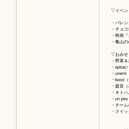
▽イベン
・バレン
・チョコ
・映画『
・亀山の
▽おみせ
・野菜＆
・spi
・une
・kocc
・庭音（
・キトハ
・un 
・チーム
・クイッ