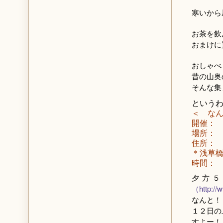
寒いから
お茶を飲
おまけに
おしゃべ
昔の山奥
そんな集
という
＜ な
開催：
場所：
住所： 東
＊浅草橋
時間：
夕方５
（http://w
なんと！
１２日の
すよー！