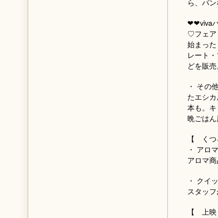
ら、パン
❤❤vi
♡フェア
始まった
レート・
どを販売
・ その
たエシカ
本も。キ
晩ごはん
【 くつ
・ アロ
アロマ商
・ クイ
スタッフ
【 上映