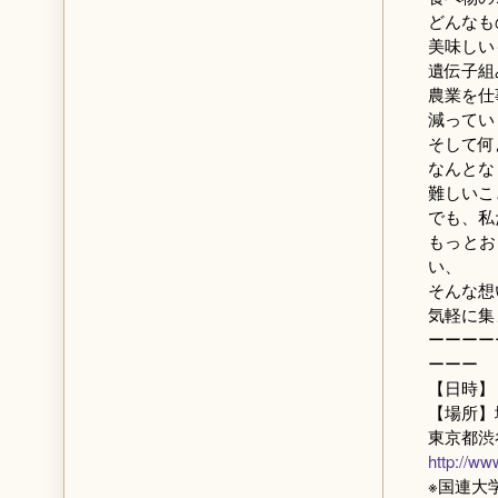
どんなも
美味しい
遺伝子組
農業を仕
減ってい
そして何
なんとな
難しいこ
でも、私
もっとお
い、
そんな想
気軽に集
ーーーー
ーーー
【日時】７
【場所】
東京都渋
http://ww
※国連大