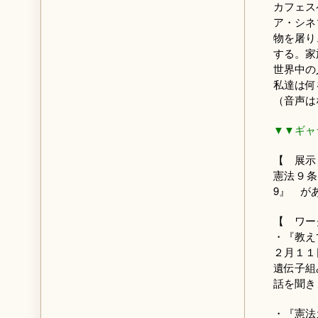
カフェス
ア・シネ
物を屠り
する。家
世界中の
私達は何
（音声は
▼▼ギャ
【 展示
憲法９条
9』 が
【 ワー
・『教え
２月１１
遺伝子組
話を聞き
・『憲法カ