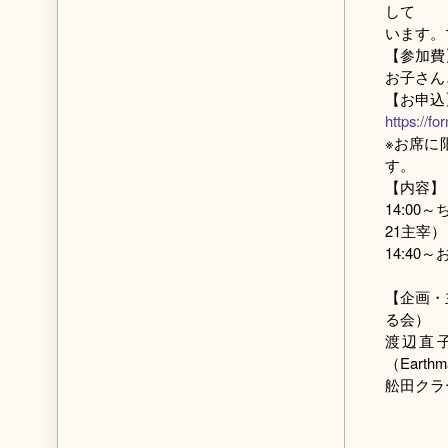
して
います。
【参加費
お子さん
【お申込
https://
※お席に
す。
【内容】
14:0
21主宰）
14:4
【企画・
る会）
渡辺直
（Earthm
舩田クラ