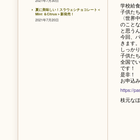
2021年7月30日
学校給
夏に美味しい！スラウェシチョコレート＜
子供た
Mint ＆Citrus＞新発売！
〈世界
2021年7月20日
のこと
と思うん
今回、
きます
しっか
子供た
全国で
です！
是非！
お申込
https://p
枝元な