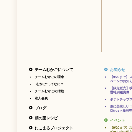
チームむかごについて
お知らせ
チームむかごの理念
【9/20まで
ペーンのお知
"むかご"ってなに？
【限定販売】
チームむかごの活動
通特別鑑賞券
法人会員
ポテトチップ
夏に美味しい！
ブログ
Citrus＞新発
畑の宝レシピ
イベント
にこまるプロジェクト
【9/20まで
ペーンのお知