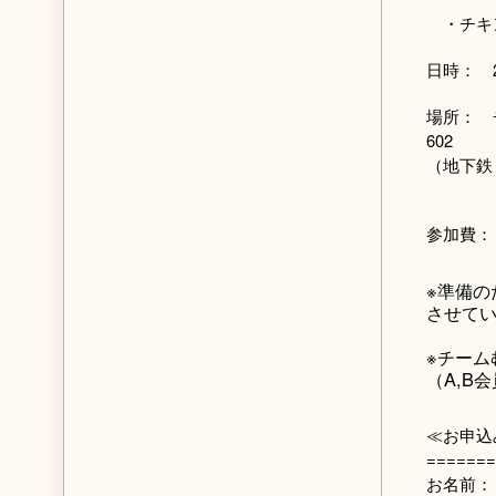
・チキ
日時： 2
場所： 
602
（地下鉄
参加費： 
※準備の
させて
※チーム
（A,B会
≪お申込
=======
お名前：