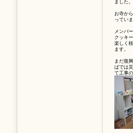
ました
お寺か
ってい
メンバ
クッキー
楽しく枝
ます。
まだ復
ばでは災
て工事