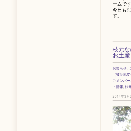
ームで
今日も
す。
枝元な
お土産
お知らせ
,
（被災地支
ごメンバー
ト情報
,
枝
2014年3月