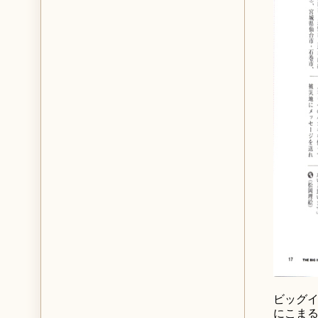
ビッグイ
にこま