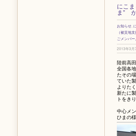
にこま
ま” 
お知らせ
,
（被災地支
ごメンバー
2013年3月
陸前高田
全国各地
たその場
ていた
よりたく
新たに製
トをき
中心メ
ひまの様