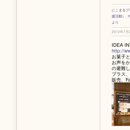
にこまるプ
援活動）
,
より
2012年7月
IDEA 
http://w
お菓子
お声をか
の避難
プラス
販売、Far