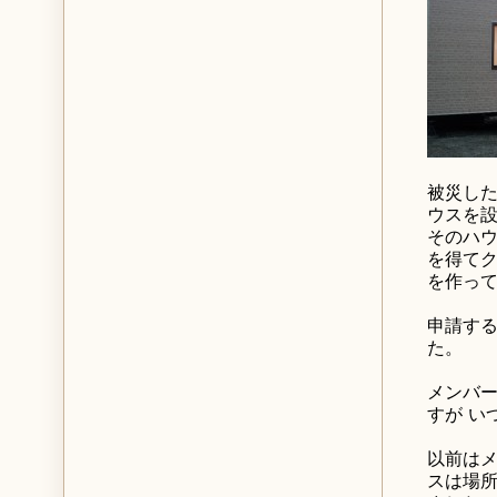
被災し
ウスを
そのハ
を得て
を作っ
申請す
た。
メンバ
すが い
以前は
スは場所