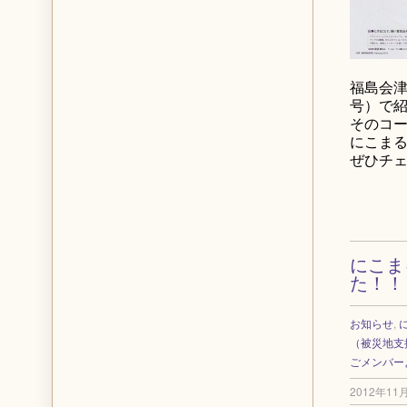
福島会津
号）で
そのコ
にこま
ぜひチ
にこま
た！！
お知らせ
,
（被災地支
ごメンバー
2012年11