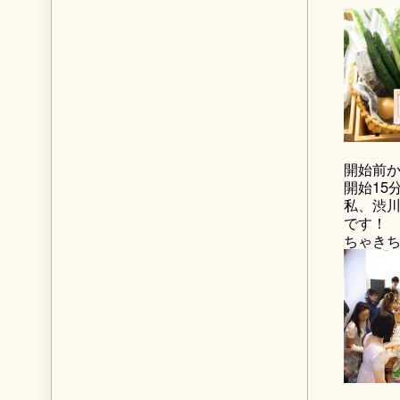
開始前
開始15
私、渋
です！
ちゃき