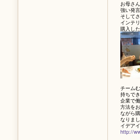
お母さ
強い発
そして
インテリ
購入し
チーム
持ちで
企業で
方法を
ながら
なりま
イデアイ
http://