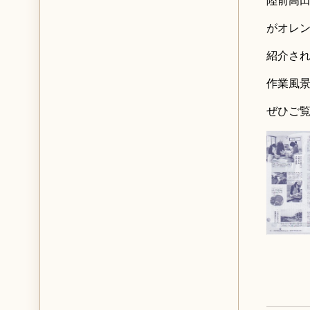
がオレン
紹介さ
作業風
ぜひご