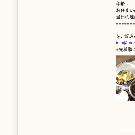
年齢：
お住まい
当日の連
=======
をご記入
info@muk
※先着順